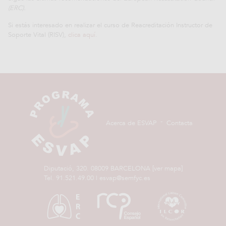
(ERC).
Si estás interesado en realizar el curso de Reacreditación Instructor de
Soporte Vital (RISV),
clica aquí
.
-
Acerca de ESVAP
Contacta
Diputació, 320. 08009 BARCELONA
[ver mapa]
Tel.
91.521.49.00
|
esvap@semfyc.es