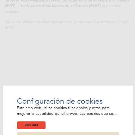
, del
Soporte Vital Avanzado (SVA)
Soporte Vital Inmediato al Trauma
y del
al personal
(SVIT)
Soporte Vital Avanzado al Trauma (SVAT)
sanitario.
Sigue las últimas recomendaciones del
European Resuscitation Council
(ERC).
Configuración de cookies
Este sitio web utiliza cookies funcionales y otras para
mejorar la usabilidad del sitio web. Las cookies que se
clasifican como necesarias se almacenan en su navegador,
ya que son esenciales para el funcionamiento de las
Leer más
funcionalidades básicas del sitio web. También utilizamos