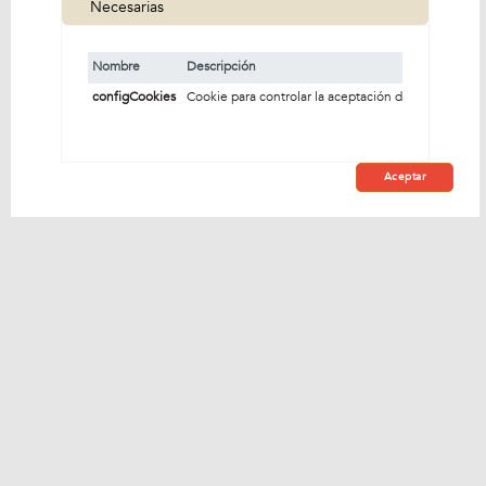
cookies de terceros que nos ayudan a analizar y
Necesarias
comprender cómo utiliza este sitio web. Estas cookies se
almacenarán en su navegador solo con su
consentimiento. También tiene la opción de optar por no
Nombre
Descripción
recibir estas cookies. Pero la exclusión voluntaria de
configCookies
Cookie para controlar la aceptación de uso de cook
algunas de estas cookies puede afectar su experiencia de
navegación.
Aceptar